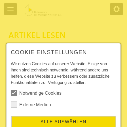
ARTIKEL LESEN
ONLINE-SEMINAR
COOKIE EINSTELLUNGEN
"MARKTPLATZ BILDUNG -
Wir nutzen Cookies auf unserer Website. Einige von
FÖRDERMÖGLICHKEITEN
ihnen sind technisch notwendig, während andere uns
helfen, diese Website zu verbessern oder zusätzliche
CLEVER NUTZEN"
Funktionalitäten zur Verfügung zu stellen.
Notwendige Cookies
19.05.2025
Aktuelle Nachrichten
Externe Medien
Weiterbildung eröffnet neue Chancen – sei es für
den nächsten Karriereschritt, einen
Branchenwechsel oder die persönliche
ALLE AUSWÄHLEN
Weiterentwicklung. Doch oft stellt sich die