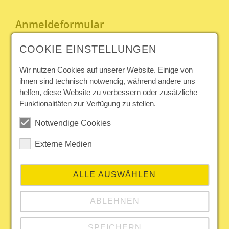
Anmeldeformular
COOKIE EINSTELLUNGEN
Geschlecht
Nicht
Weiblich
Männlich
Divers
angegeben
Wir nutzen Cookies auf unserer Website. Einige von
ihnen sind technisch notwendig, während andere uns
Vorname
*
helfen, diese Website zu verbessern oder zusätzliche
Funktionalitäten zur Verfügung zu stellen.
Nachname
*
Titel
Notwendige Cookies
Firma
Externe Medien
Adresse
ALLE AUSWÄHLEN
Plz.
Stadt
ABLEHNEN
Land
SPEICHERN