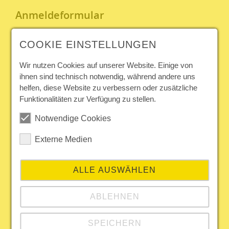
Anmeldeformular
Geschlecht
COOKIE EINSTELLUNGEN
Nicht
Weiblich
Männlich
Divers
angegeben
Wir nutzen Cookies auf unserer Website. Einige von
ihnen sind technisch notwendig, während andere uns
Vorname
*
helfen, diese Website zu verbessern oder zusätzliche
Nachname
*
Funktionalitäten zur Verfügung zu stellen.
Titel
Notwendige Cookies
Firma
Externe Medien
Adresse
Plz.
ALLE AUSWÄHLEN
Stadt
ABLEHNEN
Land
SPEICHERN
E-Mail
*