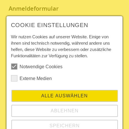
Anmeldeformular
Geschlecht
COOKIE EINSTELLUNGEN
Nicht
Weiblich
Männlich
Divers
angegeben
Wir nutzen Cookies auf unserer Website. Einige von
ihnen sind technisch notwendig, während andere uns
Vorname
*
helfen, diese Website zu verbessern oder zusätzliche
Nachname
*
Funktionalitäten zur Verfügung zu stellen.
Titel
Notwendige Cookies
Firma
Externe Medien
Adresse
Plz.
ALLE AUSWÄHLEN
Stadt
ABLEHNEN
Land
SPEICHERN
E-Mail
*