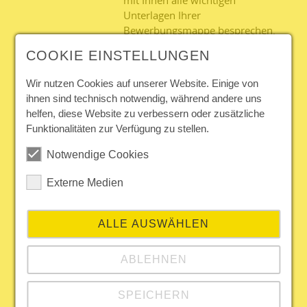
Unterlagen Ihrer
Bewerbungsmappe besprechen.
Sie erhalten Tipps zum Thema
COOKIE EINSTELLUNGEN
„gute Bewerbungsfotos“ und
erfahren, wie der Lebenslauf
Wir nutzen Cookies auf unserer Website. Einige von
gestaltet wird. Im Folgenden
ihnen sind technisch notwendig, während andere uns
zeigen wir ihnen verschiedene
helfen, diese Website zu verbessern oder zusätzliche
optische
Funktionalitäten zur Verfügung zu stellen.
Gestaltungsmöglichkeiten, die Ihre
Bewerbungsmappe noch
Notwendige Cookies
individueller und persönlicher
erscheinen lassen.
Externe Medien
Beschreibung
Seminarinhalte:
Reihenfolge Ihrer Unterlagen in
ALLE AUSWÄHLEN
der Bewerbungsmappe
der inhaltliche Aufbau eines
ABLEHNEN
Anschreibens, Formulierungs-
und Gestaltungsmöglichkeiten
Tipps zum geeigneten
SPEICHERN
Bewerbungsfoto