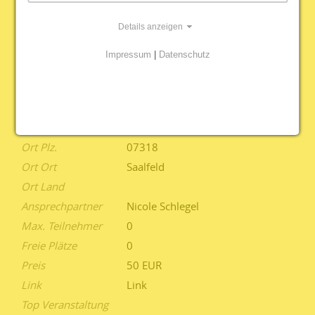
Lebenslauf und 3. Seite
Details anzeigen
Startdatum und
30.09.2026 - 14:00
Uhrzeit
Impressum
|
Datenschutz
Enddatum und
30.09.2026 - 18:00
Uhrzeit
Ort Titel
Standort Saalfeld
Ort Adresse
Kulmstraße 33b
Ort Plz.
07318
Ort Ort
Saalfeld
Ort Land
Ansprechpartner
Nicole Schlegel
Max. Teilnehmer
0
Freie Plätze
0
Preis
50 EUR
Link
Link
Top Veranstaltung