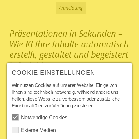
Anmeldung
Präsentationen in Sekunden –
Wie KI Ihre Inhalte automatisch
erstellt, gestaltet und begeistert
COOKIE EINSTELLUNGEN
Kurzbeschreibung
PowerPoint war gestern! In einer
Wir nutzen Cookies auf unserer Website. Einige von
Zeit, in der Inhalte schnell und
ihnen sind technisch notwendig, während andere uns
visuell ansprechend aufbereitet
helfen, diese Website zu verbessern oder zusätzliche
werden müssen, verschafft
Funktionalitäten zur Verfügung zu stellen.
Künstliche Intelligenz einen
enormen Vorsprung. Ob Team-
Notwendige Cookies
Meeting, Pitch oder Schulung –
mit modernen KI-Tools lassen sich
Externe Medien
vollständige Präsentationen