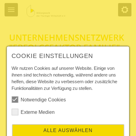
UNTERNEHMENSNETZWERK
"ERFOLGSFAKTOR FAMILIE"
COOKIE EINSTELLUNGEN
Die Vereinbarkeit von Beruf und
Wir nutzen Cookies auf unserer Website. Einige von
Familie ist bereits seit Jahren ein
ihnen sind technisch notwendig, während andere uns
wesentlicher Bestandteil unserer
helfen, diese Website zu verbessern oder zusätzliche
Personalarbeit.
Seit 15 Jahren
Funktionalitäten zur Verfügung zu stellen.
sind wir Mitglied
im
bundesweiten
Unternehmensnetzwerk „Erfolgsfaktor
Notwendige Cookies
Familie“
und profitieren von den Erfahrungen und guten
Beispielen der über 7.800 Mitglieder, die das Netzwerk
Externe Medien
mittlerweile umfasst.
ALLE AUSWÄHLEN
Das Unternehmensnetzwerk „Erfolgsfaktor Familie“