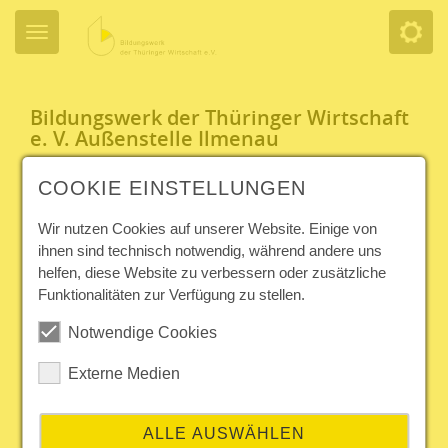
Bildungswerk der Thüringer Wirtschaft
e. V. Außenstelle Ilmenau
Wallgraben 3
COOKIE EINSTELLUNGEN
98693 Ilmenau
Wir nutzen Cookies auf unserer Website. Einige von
Ansprechpartnerin:
ihnen sind technisch notwendig, während andere uns
Frau J. Klein
helfen, diese Website zu verbessern oder zusätzliche
Funktionalitäten zur Verfügung zu stellen.
Tel.: 03677 2081950
Notwendige Cookies
Fax: 03677 2081952
klein@
bwtw.de
oder
info@
ilmenau.bwtw.de
Externe Medien
Regionalleitung Arnstadt/Ilmenau/Saalfeld: Silke Kessel
ALLE AUSWÄHLEN
In der Außenstelle Ilmenau finden Sie ein