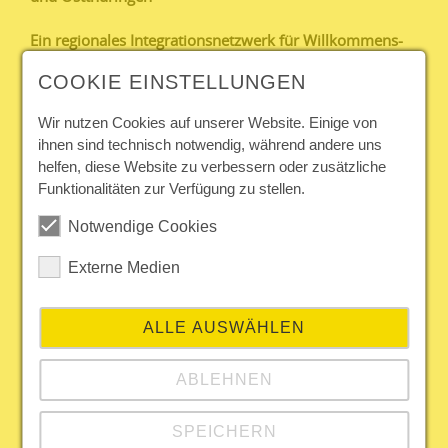
Ein regionales Integrationsnetzwerk für Willkommens-
und Anerkennungskultur internationaler Fach- und
COOKIE EINSTELLUNGEN
Arbeitskräfte
Wir nutzen Cookies auf unserer Website. Einige von
Das Projekt
Fit für internationales Personal – KMU in
ihnen sind technisch notwendig, während andere uns
Thüringen stärken
unterstützt kleine und mittlere
helfen, diese Website zu verbessern oder zusätzliche
Unternehmen (KMU), öffentliche Einrichtungen sowie
Funktionalitäten zur Verfügung zu stellen.
Berufsschulen in Thüringen bei der Gewinnung,
betrieblichen Integration und langfristigen Bindung
Notwendige Cookies
internationaler Fach- und Arbeitskräfte.
Im Rahmen des Förderprogramms
IQ – Integration
Externe Medien
durch Qualifizierung
, bieten wir praxisnahe
Informationen, Beratung und Qualifizierung
zu
ALLE AUSWÄHLEN
zentralen Themen wie
ABLEHNEN
Fachkräfteeinwanderung
interkulturelle Zusammenarbeit
Onboarding-Prozesse
SPEICHERN