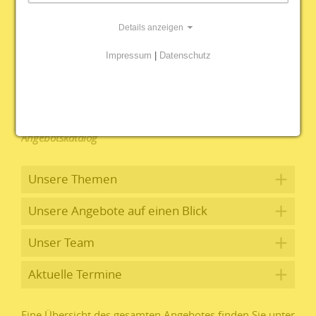
Anerkennung ausländischer Qualifikationen
betriebliche Willkommenskultur
Details anzeigen
Gemeinsam gestalten wir eine offene, wertschätzende
Impressum
|
Datenschutz
Arbeitswelt und stärken die Fachkräftesicherung in
Thüringen- nachhaltig, kompetent und praxisnah.
Flyer
Angebotskatalog
Unsere Themen
Unsere Angebote auf einen Blick
Unser Team
Aktuelle Termine
Eine Übersicht des gesamten Angebotes finden Sie unter