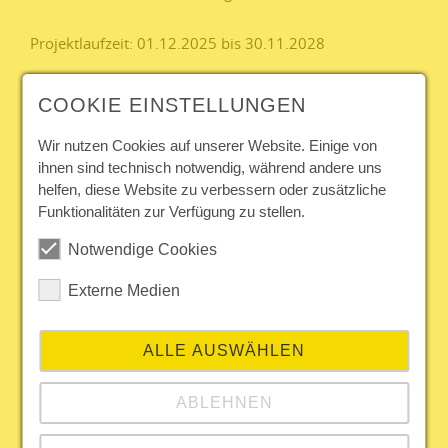
Projektlaufzeit: 01.12.2025 bis 30.11.2028
Ziel ist es,
COOKIE EINSTELLUNGEN
die Weiterbildungsbeteiligung in Thüringen in KMU´s
zu steigern,
Wir nutzen Cookies auf unserer Website. Einige von
die Teilhabe an betrieblicher und beruflicher
ihnen sind technisch notwendig, während andere uns
Weiterbildung zu ermöglichen,
helfen, diese Website zu verbessern oder zusätzliche
die Beschäftigten in KMU´s zu erreichen, zu
Funktionalitäten zur Verfügung zu stellen.
sensibilisieren und zu begleiten,
die Weiterbildungskultur in Thüringen in KMU´s
Notwendige Cookies
nachhaltig zu verbessern.
Externe Medien
Unsere Weiterbildungsmentorinnen und -mentoren
wollen Beschäftigte, insbesondere Geringqualifizierte,
die bisher einen geringen Zugang zu Weiterbildungen
ALLE AUSWÄHLEN
haben, motivieren und unterstützen, individuelle
Hürden zu überwinden und an Weiterbildungen
ABLEHNEN
teilzunehmen. Das BWTW e. V. bringt die KI-gestützte
Weiterbildungsplattform REGIO-learn mit ein.