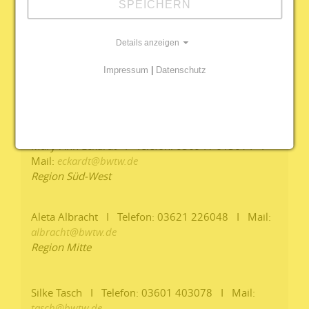
SPEICHERN
Flyer
Details anzeigen
IHRE ANSPRECHPARTNER:INNEN
Impressum
|
Datenschutz
Matthia Rahn I Telefon: 03601 403073 I
Mail:
rahn@
bwtw.de
Projektleitung
Mary-Ann Eckardt I Telefon: 036941 613614 I
Mail:
eckardt@
bwtw.de
Region Süd-West
Aleta Albracht I Telefon: 03621 226048 I Mail:
albracht@
bwtw.de
Region Mitte
Silke Tasch I Telefon: 03601 403078 I Mail:
tasch@
bwtw.de