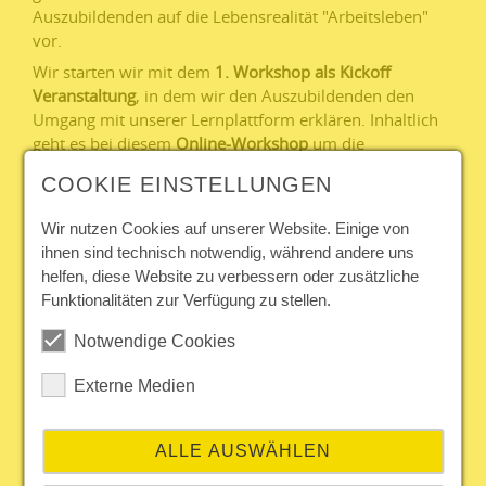
Auszubildenden auf die Lebensrealität "Arbeitsleben"
vor.
Wir starten wir mit dem
1. Workshop als Kickoff
Veranstaltung
, in dem wir den Auszubildenden den
Umgang mit unserer Lernplattform erklären. Inhaltlich
geht es bei diesem
Online-Workshop
um die
Unterschiede zwischen den Abläufen in der Schule und
COOKIE EINSTELLUNGEN
den Abläufen in der Ausbildung. Wir klären häufig
gestellte Fragen zu Beginn der Ausbildung.
Wir nutzen Cookies auf unserer Website. Einige von
ihnen sind technisch notwendig, während andere uns
helfen, diese Website zu verbessern oder zusätzliche
Funktionalitäten zur Verfügung zu stellen.
Notwendige Cookies
Externe Medien
In der
1. Selbstlernphase
geht es dann um die Themen:
Grundlagen der Kommunikation, öffentliches Auftreten
im Arbeitsalltag und FAQ zur Ausbildung. Diese sind
ALLE AUSWÄHLEN
interaktiv und medienreich gestaltet, passend für die