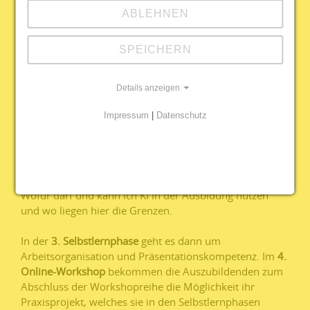
Zielgruppe.
ABLEHNEN
Im
2. Online- Workshop
widmen wir uns dann intensiv
der Kommunikation. Mit vielen Praxisbeispielen und ein
SPEICHERN
wenig Theorie gehen wir auf Themen wie
Missverständnisse in der Kommunikation ein und
schauen uns an, wo und wie diese Konflikte entstehen.
Details anzeigen
Impressum
|
Datenschutz
Die
2. Selbstlernphase
hat neben Onlinekommunikation
in Onlinemeetings oder E-Mail- Schriftverkehr auch das
Thema KI in der Arbeitswelt zum Inhalt. Dieses Thema
schauen wir uns dann auch im
3. Online-
Workshop
bezogen auf die Ausbildung nocheinmal an.
Wofür darf und kann ich KI in der Ausbidung nutzen
und wo liegen hier die Grenzen.
In der
3. Selbstlernphase
geht es dann um
Arbeitsorganisation und Präsentationskompetenz. Im
4.
Online-Workshop
bekommen die Auszubildenden zum
Abschluss der Workshopreihe die Möglichkeit ihr
Praxisprojekt, welches sie in den Selbstlernphasen