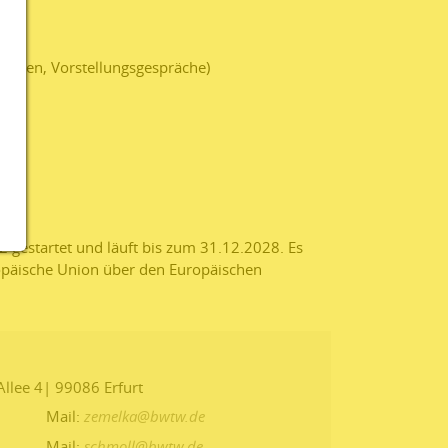
lagen, Vorstellungsgespräche)
n
 gestartet und läuft bis zum 31.12.2028. Es
ropäische Union über den Europäischen
Allee 4| 99086 Erfurt
 | Mail:
zemelka@
bwtw.de
 | Mail:
schmoll@
bwtw.de