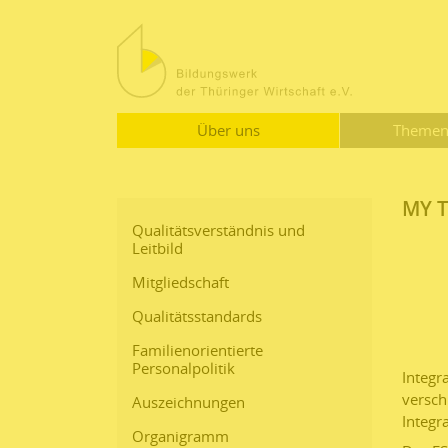
Über uns
Themen
MY T
Qualitätsverständnis und
Leitbild
Mitgliedschaft
Qualitätsstandards
Familienorientierte
Personalpolitik
Integr
versch
Auszeichnungen
Integr
Organigramm